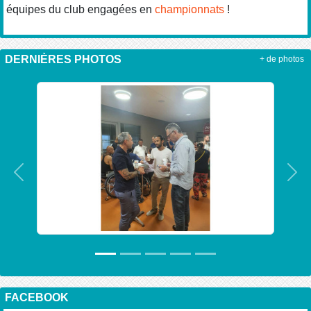
équipes du club engagées en
championnats
!
DERNIÈRES PHOTOS
+ de photos
Précedent
Sui
FACEBOOK