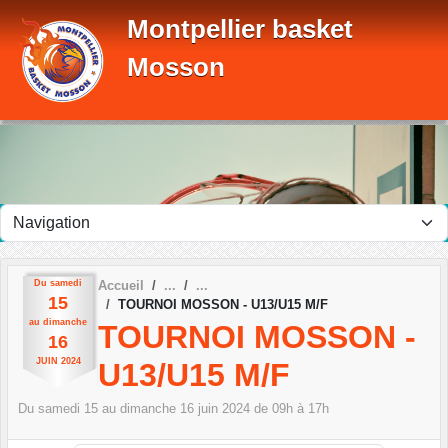
Panneau de gestion des cookies
Montpellier basket
Mosson
Du
samedi
Accueil
15
TOURNOI MOSSON - U13/U15 M/F
au
dimanche
TOURNOI MOSSON -
16
JUIN
2024
U13/U15 M/F
Du
samedi
15
au
dimanche
16
juin
2024
de 09h à 17h